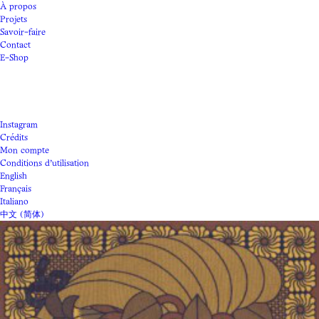
À propos
Projets
Savoir-faire
Contact
E-Shop
Instagram
Crédits
Mon compte
Conditions d'utilisation
English
Français
Italiano
中文 (简体)