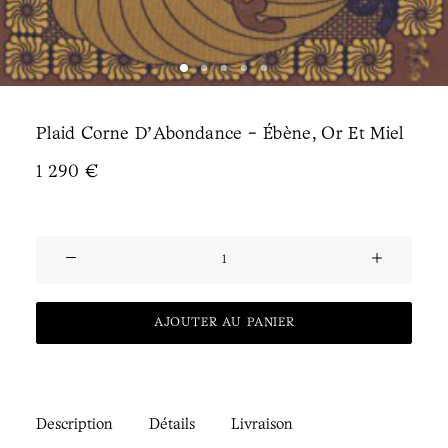
Plaid Corne D'Abondance - Ébène, Or Et Miel
1 290
€
Plaid
Corne
d'Abondance
AJOUTER AU PANIER
-
Ebène,
Or
et
Description
Détails
Livraison
Miel Quantité