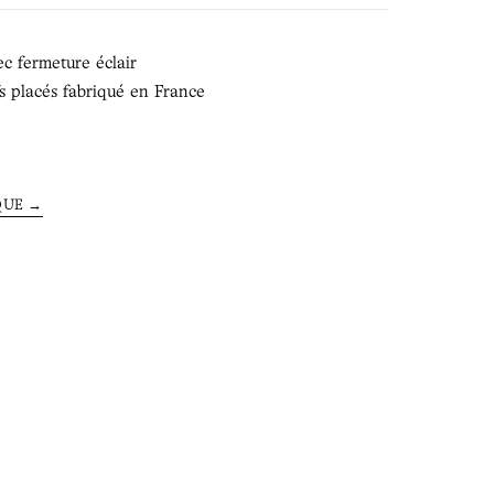
c fermeture éclair
s placés fabriqué en France
QUE →