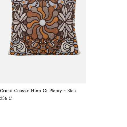
Grand Coussin Horn Of Plenty - Bleu
Grand Cou
336
€
336
€