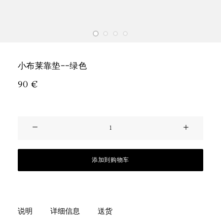
小布莱靠垫--绿色
90
€
小
布
莱
靠
添加到购物车
垫-
-
绿
说明
详细信息
送货
色