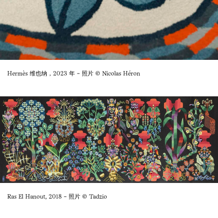
Hermès 维也纳，2023 年 - 照片 © Nicolas Héron
Ras El Hanout, 2018 - 照片 © Tadzio