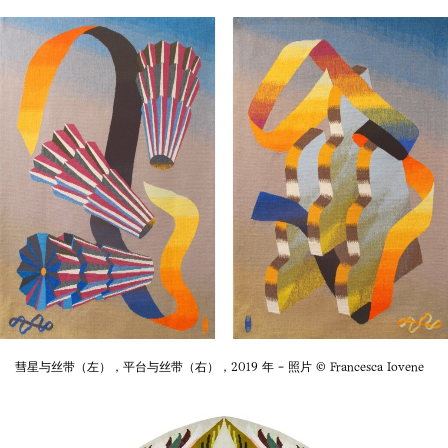
彗星与丝带（左），平台与丝带（右），2019 年 - 照片 © Francesca Iovene