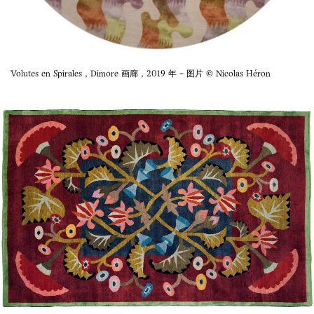
Volutes en Spirales，Dimore 画廊，2019 年 - 图片 © Nicolas Héron