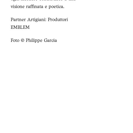
visione raffinata e poetica.
Partner Artigiani: Produttori
EMBLEM
Foto © Philippe Garcia